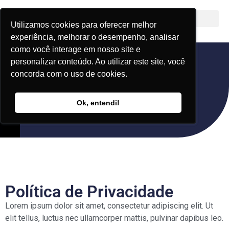
Utilizamos cookies para oferecer melhor
Utilizamos cookies para oferecer melhor
experiência, melhorar o desempenho, analisar
experiência, melhorar o desempenho, analisar
como você interage em nosso site e
como você interage em nosso site e
personalizar conteúdo. Ao utilizar este site, você
personalizar conteúdo. Ao utilizar este site, você
Política de Privacidade
concorda com o uso de cookies.
concorda com o uso de cookies.
Ok, entendi!
Ok, entendi!
Home
Política de Privacidade
Política de Privacidade
Lorem ipsum dolor sit amet, consectetur adipiscing elit. Ut
elit tellus, luctus nec ullamcorper mattis, pulvinar dapibus leo.